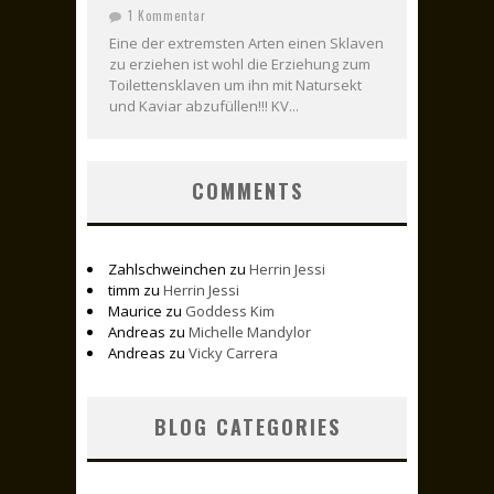
1 Kommentar
Eine der extremsten Arten einen Sklaven
zu erziehen ist wohl die Erziehung zum
Toilettensklaven um ihn mit Natursekt
und Kaviar abzufüllen!!! KV...
COMMENTS
Zahlschweinchen
zu
Herrin Jessi
timm
zu
Herrin Jessi
Maurice
zu
Goddess Kim
Andreas
zu
Michelle Mandylor
Andreas
zu
Vicky Carrera
BLOG CATEGORIES