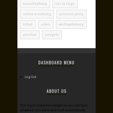
keuschhaltung
lizz la reign
online erziehung
princess jenny
tribut
video
wichsanleitung
yoochat
yoogirls
DASHBOARD MENU
Log Out
ABOUT US
This is just a text box widget so you can type
whatever you want and it will automatically