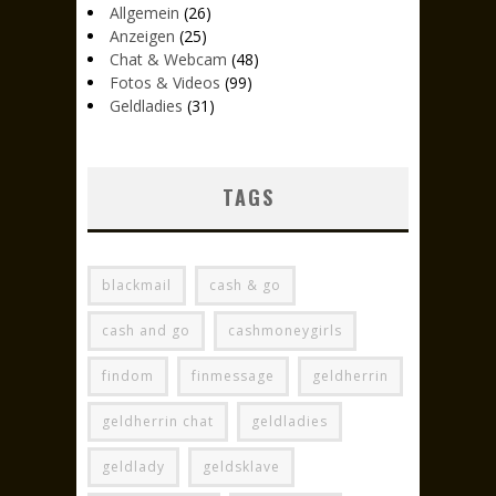
Allgemein
(26)
Anzeigen
(25)
Chat & Webcam
(48)
Fotos & Videos
(99)
Geldladies
(31)
TAGS
blackmail
cash & go
cash and go
cashmoneygirls
findom
finmessage
geldherrin
geldherrin chat
geldladies
geldlady
geldsklave