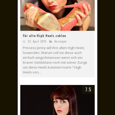
Für alte High Heels zahlen
23. April 2015
Anzeigen
Princess Jenny will ihre alten High Heels
loswerden. Warum soll sie diese auch
einfach wegschmeissen wenn sich ein
braver Geldsklave noch mit seiner Zunge
um diese Heels kümmern kann ? High
Heels von...
7.5