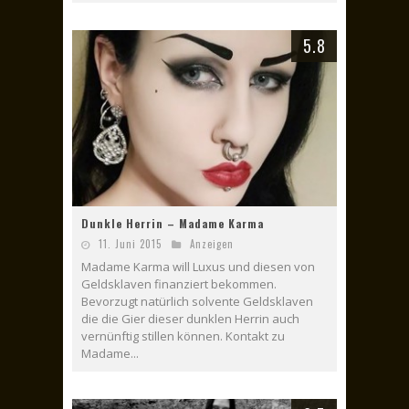
5.8
Dunkle Herrin – Madame Karma
11. Juni 2015
Anzeigen
Madame Karma will Luxus und diesen von
Geldsklaven finanziert bekommen.
Bevorzugt natürlich solvente Geldsklaven
die die Gier dieser dunklen Herrin auch
vernünftig stillen können. Kontakt zu
Madame...