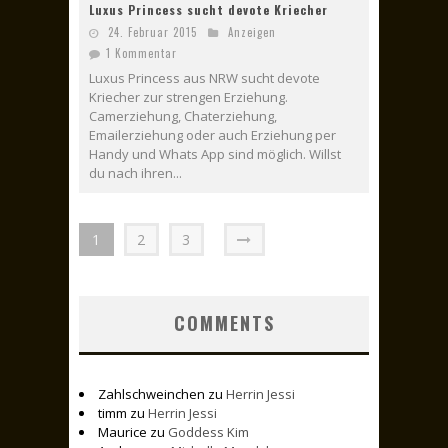
Luxus Princess sucht devote Kriecher
24. Februar 2015
Anzeigen
1 Kommentar
Luxus Princess aus NRW sucht devote
Kriecher zur strengen Erziehung.
Camerziehung, Chaterziehung,
Emailerziehung oder auch Erziehung per
Handy und Whats App sind möglich. Willst
du nach ihren...
1
2
3
COMMENTS
Zahlschweinchen
zu
Herrin Jessi
timm
zu
Herrin Jessi
Maurice
zu
Goddess Kim