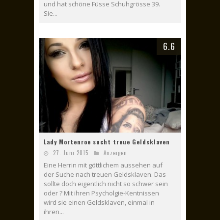
und hat schöne Füsse Schuhgrösse 39.
Sie...
6.6
Lady Mortenroe sucht treue Geldsklaven
27. Juni 2015
Anzeigen
Eine Herrin mit göttlichem aussehen auf
der Suche nach treuen Geldsklaven. Das
sollte doch eigentlich nicht so schwer sein
oder ? Mit ihren Psycholgie-Kentnissen
wird sie einen Geldsklaven, einmal in
ihren...