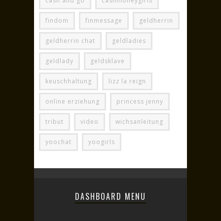
cash and go
cashmoneygirls
findom
finmessage
geldherrin
geldherrin chat
geldladies
geldlady
geldsklave
keuschhaltung
lizz la reign
online erziehung
princess jenny
tribut
video
wichsanleitung
yoochat
yoogirls
DASHBOARD MENU