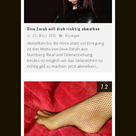
Diva Zarah will dich richtig abmelken
27. März 2015
Anzeigen
Abmelken bis die Hose platz vor Erregung
ist das Motto von Diva Zarah aus
Nürnberg. Real und Onlinerziehung -
beides ist möglich um das Sklavenhirn so
richtig geil zu machen. Jetzt abmelken...
7.2