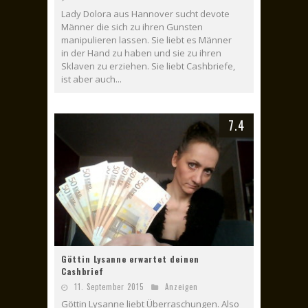
Lady Dolora aus Hannover sucht devote
Männer die sich zu ihren Gunsten
manipulieren lassen. Sie liebt es Männer
in der Hand zu haben und sie zu ihren
Sklaven zu erziehen. Sie liebt Cashbriefe,
ist aber auch...
7.4
Göttin Lysanne erwartet deinen
Cashbrief
11. September 2015
Anzeigen
Göttin Lysanne liebt Überraschungen. Also