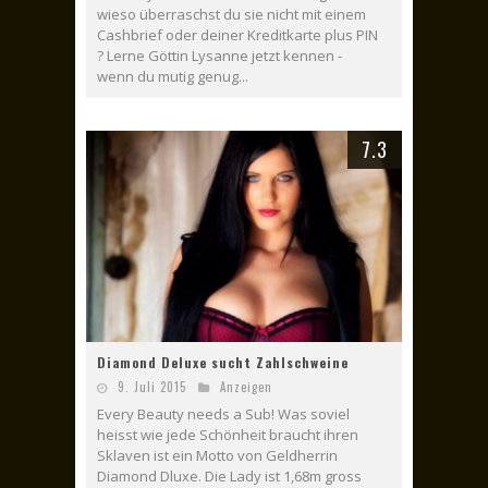
wieso überraschst du sie nicht mit einem
Cashbrief oder deiner Kreditkarte plus PIN
? Lerne Göttin Lysanne jetzt kennen -
wenn du mutig genug...
7.3
Diamond Deluxe sucht Zahlschweine
9. Juli 2015
Anzeigen
Every Beauty needs a Sub! Was soviel
heisst wie jede Schönheit braucht ihren
Sklaven ist ein Motto von Geldherrin
Diamond Dluxe. Die Lady ist 1,68m gross