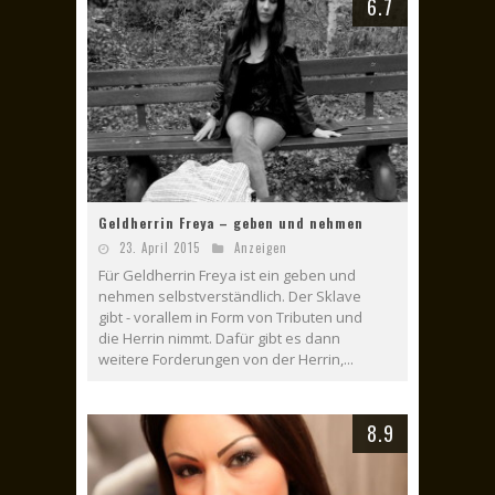
6.7
Geldherrin Freya – geben und nehmen
23. April 2015
Anzeigen
Für Geldherrin Freya ist ein geben und
nehmen selbstverständlich. Der Sklave
gibt - vorallem in Form von Tributen und
die Herrin nimmt. Dafür gibt es dann
weitere Forderungen von der Herrin,...
8.9