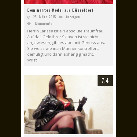
Dominantes Model aus Düsseldorf
25. März 2015
Anzeigen
1 Kommentar
Herrin Larissa ist ein absolute Traumfrau.
Auf das Geld ihrer Sklaven ist sie nicht
angewiesen, gibt es aber mit Genuss aus.
Sie weiss wie man Männer kontrolliert,
demütigt und dann abhängig macht.
Wirst...
7.4