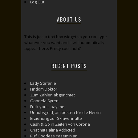
Log Out
ABOUT US
This is just a text box widget so you can type
whatever you want and it will automatically
appear here. Pretty cool, huh?
RECENT POSTS
Lady Stefanie
Findom Doktor
Zum Zahlen abgerichtet
Gabriela Syren
Fuck you – pay me
Urlaubsgeld, am besten für die Herrin
Erziehung zur Sklavennutte
Cash & Go in Zeiten von Corona
Chat mit Palina Addicted
Ruf Goddess Yasemin an