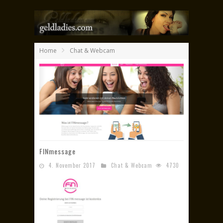
Home
Chat & Webcam
FINmessage
4. November 2017
Chat & Webcam
4730