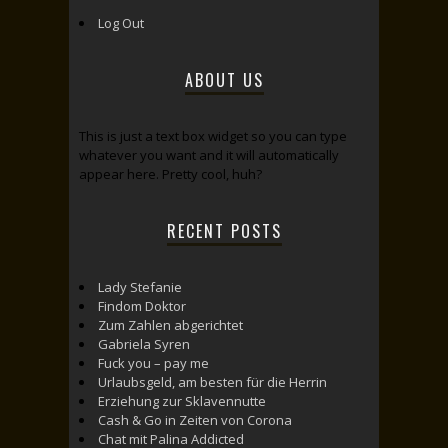
Log Out
ABOUT US
This is just a text box widget so you can type
whatever you want and it will automatically
appear here. Pretty cool, huh?
RECENT POSTS
Lady Stefanie
Findom Doktor
Zum Zahlen abgerichtet
Gabriela Syren
Fuck you – pay me
Urlaubsgeld, am besten für die Herrin
Erziehung zur Sklavennutte
Cash & Go in Zeiten von Corona
Chat mit Palina Addicted