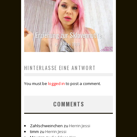
Erziehung zur Sklavennutte
4. Mai 2020
HINTERLASSE EINE ANTWORT
You must be
logged in
to post a comment.
COMMENTS
Zahlschweinchen
zu
Herrin Jessi
timm
zu
Herrin Jessi