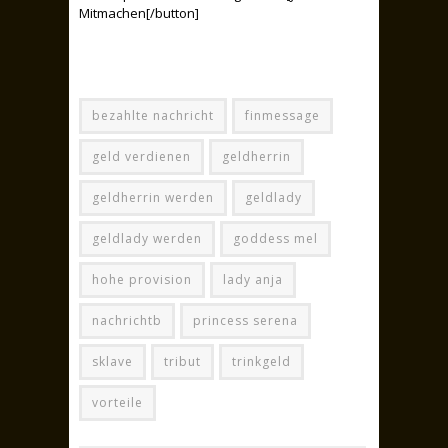
Mitmachen[/button]
bezahlte nachricht
finmessage
geld verdienen
geldherrin
geldherrin werden
geldlady
geldlady werden
goddess mel
hohe provision
lady anja
nachrichtb
princess serena
sklave
tribut
trinkgeld
vorteile