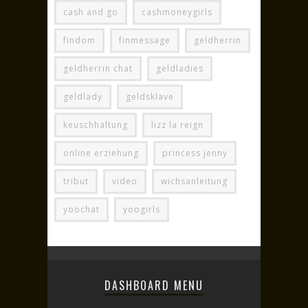
cash and go
cashmoneygirls
findom
finmessage
geldherrin
geldherrin chat
geldladies
geldlady
geldsklave
keuschhaltung
lizz la reign
online erziehung
princess jenny
tribut
video
wichsanleitung
yoochat
yoogirls
DASHBOARD MENU