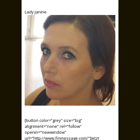
Lady Janine
[button color=“grey“ size=“big“
alignment=“none“ rel=“follow“
openin=“newwindow“
url=“http://www.finmessage.com/“]Jetzt