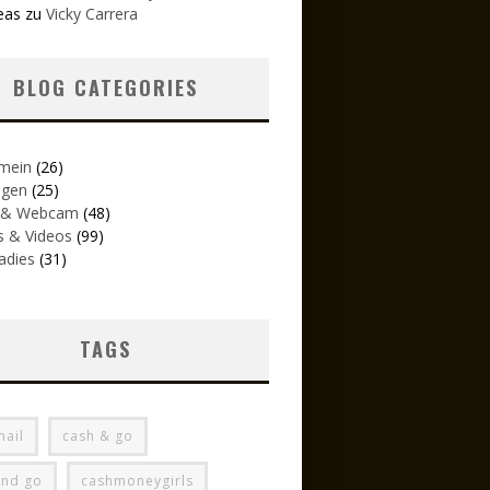
eas
zu
Vicky Carrera
BLOG CATEGORIES
emein
(26)
igen
(25)
 & Webcam
(48)
s & Videos
(99)
adies
(31)
TAGS
mail
cash & go
and go
cashmoneygirls