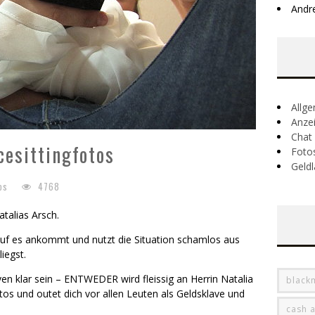
Andr
Allg
Anze
Chat
cesittingfotos
Foto
Geldl
os
4768
atalias Arsch.
uf es ankommt und nutzt die Situation schamlos aus
iegst.
ven klar sein – ENTWEDER wird fleissig an Herrin Natalia
black
tos und outet dich vor allen Leuten als Geldsklave und
cash 