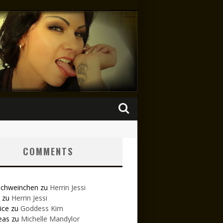
COMMENTS
schweinchen
zu
Herrin Jessi
zu
Herrin Jessi
ice
zu
Goddess Kim
eas
zu
Michelle Mandylor