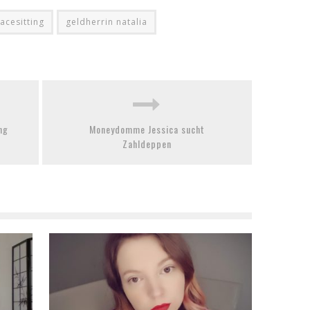
facesitting
geldherrin natalia
ng
Moneydomme Jessica sucht
Zahldeppen