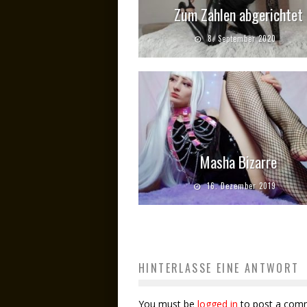
Zum Zahlen abgerichtet
8. September 2020
Masha Bizarre
16. Dezember 2019
HINTERLASSE EINE ANTWORT
You must be
logged in
to post a com