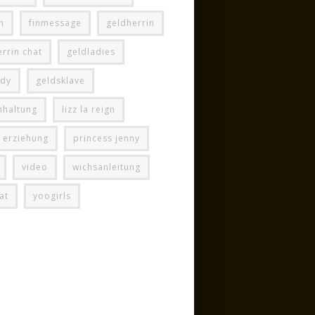
m
finmessage
geldherrin
rrin chat
geldladies
ady
geldsklave
hhaltung
lizz la reign
e erziehung
princess jenny
video
wichsanleitung
at
yoogirls