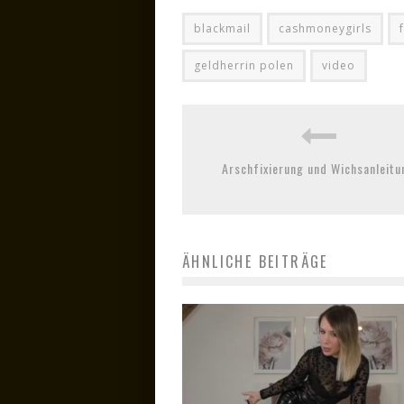
blackmail
cashmoneygirls
geldherrin polen
video
Arschfixierung und Wichsanleitu
ÄHNLICHE BEITRÄGE