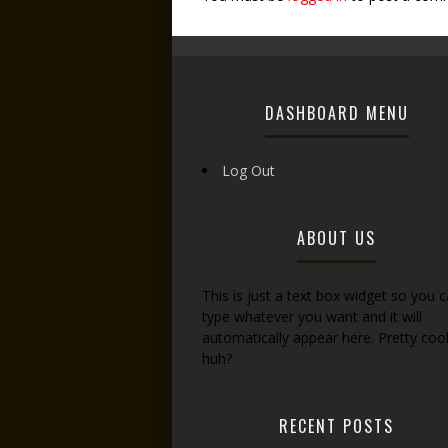
DASHBOARD MENU
Log Out
ABOUT US
This is just a text box widget so you 
type whatever you want and it will
automatically appear here. Pretty cool
huh?
RECENT POSTS