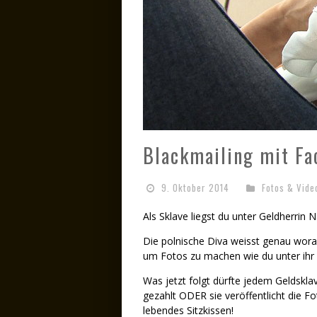
Blackmailing mit Fa
9. Oktober 2014
Fotos & Vide
Als Sklave liegst du unter Geldherrin N
Die polnische Diva weisst genau wora
um Fotos zu machen wie du unter ihr l
Was jetzt folgt dürfte jedem Geldskla
gezahlt ODER sie veröffentlicht die Fo
lebendes Sitzkissen!