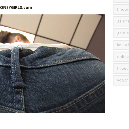
MONEYGIRLS.com
findo
geldhe
geldl
keusc
onlin
tribut
yooch