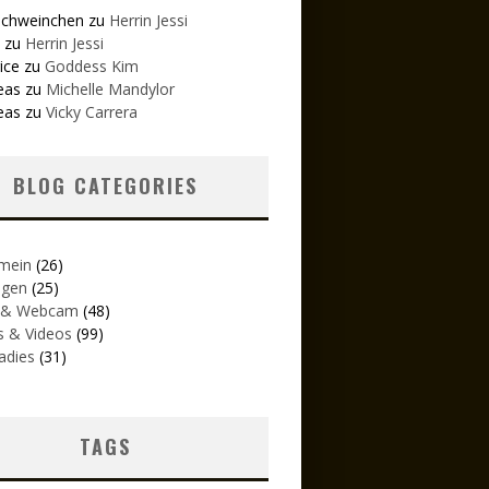
schweinchen
zu
Herrin Jessi
zu
Herrin Jessi
ice
zu
Goddess Kim
eas
zu
Michelle Mandylor
eas
zu
Vicky Carrera
BLOG CATEGORIES
emein
(26)
igen
(25)
 & Webcam
(48)
s & Videos
(99)
adies
(31)
TAGS