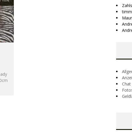
N 100%
Zahl
timm
Maur
Andr
Andr
Allg
dlady
Anze
60cm
Chat
Foto
Geldl