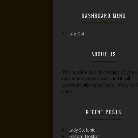
DASHBOARD MENU
Log Out
ABOUT US
This is just a text box widget so you 
type whatever you want and it will
automatically appear here. Pretty cool
huh?
RECENT POSTS
Lady Stefanie
Findom Doktor