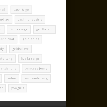
mail
cash & go
and go
cashmoneygirls
m
finmessage
geldherrin
rrin chat
geldladies
ady
geldsklave
hhaltung
lizz la reign
e erziehung
princess jenny
video
wichsanleitung
at
yoogirls