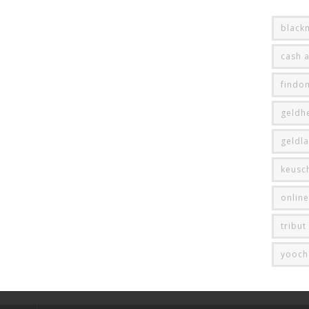
black
cash 
findo
geldhe
geldl
keusc
onlin
tribut
yooch