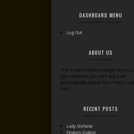
DASHBOARD MENU
Log Out
ABOUT US
This is just a text box widget so you 
type whatever you want and it will
automatically appear here. Pretty cool
huh?
RECENT POSTS
Lady Stefanie
Findom Doktor