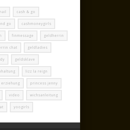
mail
cash & go
and go
cashmoneygirls
m
finmessage
geldherrin
rrin chat
geldladies
ady
geldsklave
hhaltung
lizz la reign
e erziehung
princess jenny
video
wichsanleitung
at
yoogirls