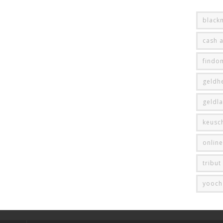
black
cash 
findo
geldhe
geldl
keusc
onlin
tribut
yooch