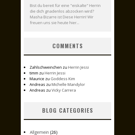
Bist du bereit für eine "eiskalte" Herrin
die dich gnadenlos abzocken wird?
Masha Bizarre ist Diese Herrin! Wir
freuen uns sie heute hier...
COMMENTS
Zahlschweinchen
zu
Herrin Jessi
timm
zu
Herrin Jessi
Maurice
zu
Goddess Kim
Andreas
zu
Michelle Mandylor
Andreas
zu
Vicky Carrera
BLOG CATEGORIES
Allgemein
(26)