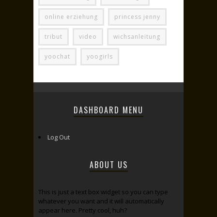
online erziehung
princess jenny
tribut
video
wichsanleitung
yoochat
yoogirls
DASHBOARD MENU
Log Out
ABOUT US
This is just a text box widget so you can type
whatever you want and it will automatically
appear here. Pretty cool, huh?