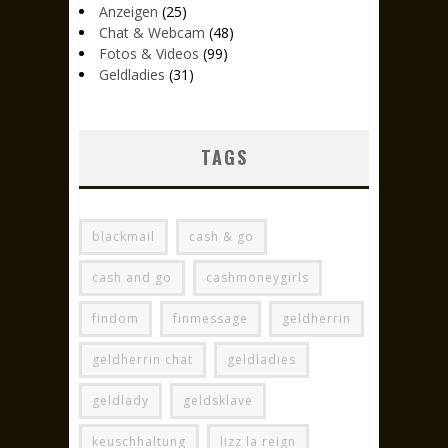
Anzeigen
(25)
Chat & Webcam
(48)
Fotos & Videos
(99)
Geldladies
(31)
TAGS
blackmail
cash & go
cash and go
cashmoneygirls
findom
finmessage
geldherrin
geldherrin chat
geldladies
geldlady
geldsklave
keuschhaltung
lizz la reign