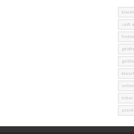
black
cash 
findo
geldhe
geldl
keusc
onlin
tribut
yooch