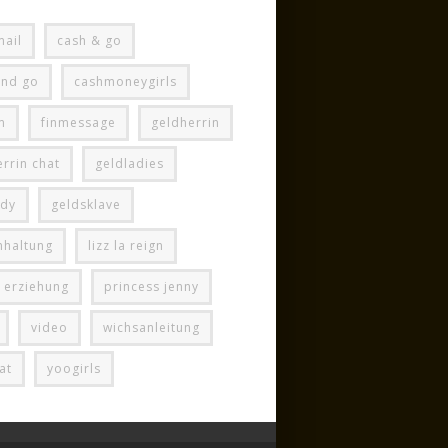
mail
cash & go
and go
cashmoneygirls
m
finmessage
geldherrin
rrin chat
geldladies
ady
geldsklave
hhaltung
lizz la reign
e erziehung
princess jenny
video
wichsanleitung
at
yoogirls