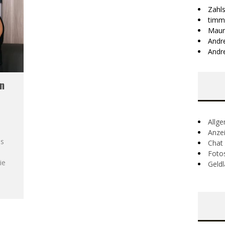
Zahl
timm
Maur
Andr
Andr
in
Allg
Anze
as
Chat
Foto
ie
Geldl