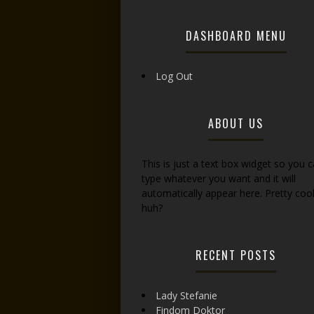
DASHBOARD MENU
Log Out
ABOUT US
This is just a text box widget so you 
type whatever you want and it will
automatically appear here. Pretty cool
huh?
RECENT POSTS
Lady Stefanie
Findom Doktor