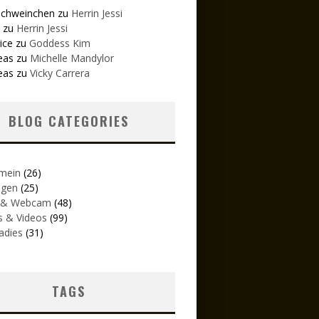
schweinchen
zu
Herrin Jessi
zu
Herrin Jessi
ice
zu
Goddess Kim
eas
zu
Michelle Mandylor
eas
zu
Vicky Carrera
BLOG CATEGORIES
emein
(26)
igen
(25)
 & Webcam
(48)
s & Videos
(99)
adies
(31)
TAGS