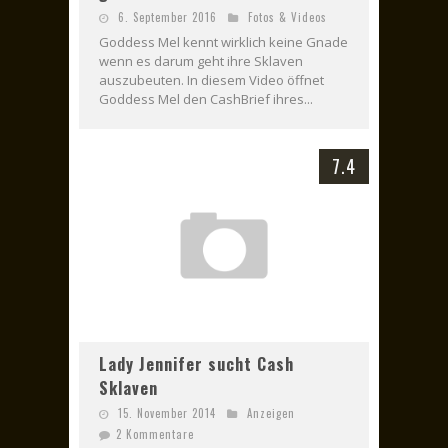
6. September 2016
Fotos & Videos
Goddess Mel kennt wirklich keine Gnade
wenn es darum geht ihre Sklaven
auszubeuten. In diesem Video öffnet
Goddess Mel den CashBrief ihres...
7.4
Lady Jennifer sucht Cash
Sklaven
15. November 2014
Anzeigen
2 Kommentare